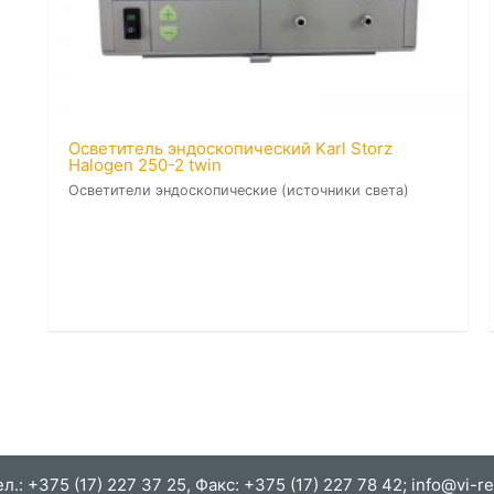
Осветитель эндоскопический Karl Storz
Halogen 250-2 twin
Осветители эндоскопические (источники света)
л.: +375 (17) 227 37 25, Факс: +375 (17) 227 78 42; info@vi-re