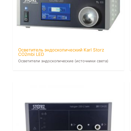
Осветитель эндоскопический Karl Storz
CO2mbi LED
Осветители эндоскопические (источники света)